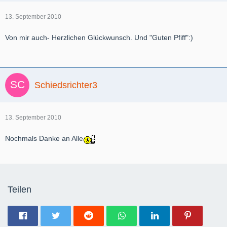
13. September 2010
Von mir auch- Herzlichen Glückwunsch. Und "Guten Pfiff":)
Schiedsrichter3
13. September 2010
Nochmals Danke an Alle
Teilen