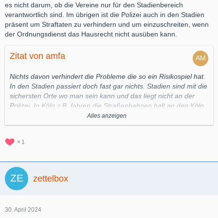
es nicht darum, ob die Vereine nur für den Stadienbereich
verantwortlich sind. Im übrigen ist die Polizei auch in den Stadien
Wie und was soll die DFL denn bitte dagegen machen? Und für
präsent um Straftaten zu verhindern und um einzuschreiten, wenn
so schlechte Arbeit will die Polizei auch noch Geld verlangen?
der Ordnungsdienst das Hausrecht nicht ausüben kann.
Zitat von amfa
Nichts davon verhindert die Probleme die so ein Risikospiel hat.
In den Stadien passiert doch fast gar nichts. Stadien sind mit die
sichersten Orte wo man sein kann und das liegt nicht an der
Polizei. In Köln z.B. fahren die Straßenbahnen halt an den Köln
Fans entlang, wenn da eine Bahn mit gegnerischen Fans vorbei
Alles anzeigen
fährt fliegen da Gegenstände.. da sind vermutlich sehr viele
Chaoten die evtl sogar schon Stadionverbot haben. Wieso sollte
1
die DFL jetzt dafür bezahlen, dass die Polizei die Anreise der
Fans sichert.
zettelbox
Natürlich distanziert sich jeder Verein und die DFL von den
Hooligans und Chaoten. Auch ein Alkoholverbot im Stadion hilft
30. April 2024
doch nichts, dann wird vorher gesoffen selbst wenn man dann