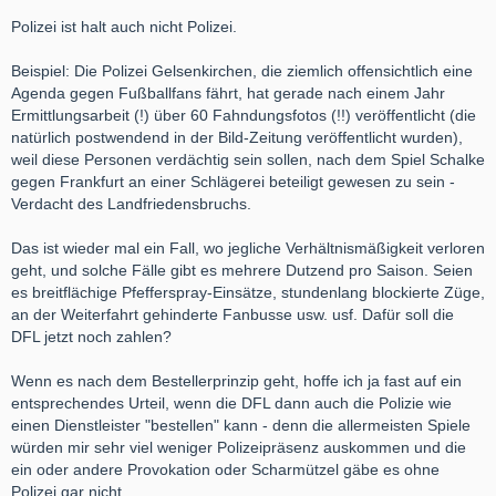
nicht ins Stadion kommt.
Polizei ist halt auch nicht Polizei.
Die allermeisten Probleme finden doch vor oder nach dem Spiel
statt. Also ein Zeitpunkt (und Ort) an dem die DFL nichts mehr
Beispiel: Die Polizei Gelsenkirchen, die ziemlich offensichtlich eine
machen kann.
Agenda gegen Fußballfans fährt, hat gerade nach einem Jahr
Ermittlungsarbeit (!) über 60 Fahndungsfotos (!!) veröffentlicht (die
Pyrotechnik ist für mich übrigens etwas ganz anderes und sollte
natürlich postwendend in der Bild-Zeitung veröffentlicht wurden),
auch nicht vermengt werden.
weil diese Personen verdächtig sein sollen, nach dem Spiel Schalke
gegen Frankfurt an einer Schlägerei beteiligt gewesen zu sein -
Verdacht des Landfriedensbruchs.
https://www.t-online.de/sport/…00-fans-in-gewahrsam.html
Das ist wieder mal ein Fall, wo jegliche Verhältnismäßigkeit verloren
So was ist ein Problem, das war aber am Abend vor dem Spiel.
geht, und solche Fälle gibt es mehrere Dutzend pro Saison. Seien
Soll dafür jetzt auch die DFL zahlen?
es breitflächige Pfefferspray-Einsätze, stundenlang blockierte Züge,
an der Weiterfahrt gehinderte Fanbusse usw. usf. Dafür soll die
Was noch viel älteres
DFL jetzt noch zahlen?
https://www.spiegel.de/panoram…dbach-fans-a-1053019.html
Wenn es nach dem Bestellerprinzip geht, hoffe ich ja fast auf ein
entsprechendes Urteil, wenn die DFL dann auch die Polizie wie
Oder auch hier (auch 10 Jahre alt ich war damals sogar in Köln
einen Dienstleister "bestellen" kann - denn die allermeisten Spiele
im Stadion)
würden mir sehr viel weniger Polizeipräsenz auskommen und die
https://www.youtube.com/watch?v=DyqRZ3Wt404
ein oder andere Provokation oder Scharmützel gäbe es ohne
Polizei gar nicht.