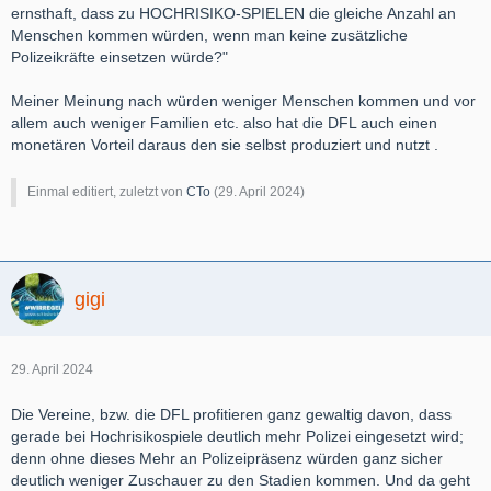
doch nichts, dann wird vorher gesoffen selbst wenn man dann
ernsthaft, dass zu HOCHRISIKO-SPIELEN die gleiche Anzahl an
nicht ins Stadion kommt.
Menschen kommen würden, wenn man keine zusätzliche
Die allermeisten Probleme finden doch vor oder nach dem Spiel
Polizeikräfte einsetzen würde?"
statt. Also ein Zeitpunkt (und Ort) an dem die DFL nichts mehr
machen kann.
Meiner Meinung nach würden weniger Menschen kommen und vor
allem auch weniger Familien etc. also hat die DFL auch einen
Pyrotechnik ist für mich übrigens etwas ganz anderes und sollte
monetären Vorteil daraus den sie selbst produziert und nutzt .
auch nicht vermengt werden.
Einmal editiert, zuletzt von
CTo
(
29. April 2024
)
https://www.t-online.de/sport/…00-fans-in-gewahrsam.html
So was ist ein Problem, das war aber am Abend vor dem Spiel.
Soll dafür jetzt auch die DFL zahlen?
gigi
Was noch viel älteres
https://www.spiegel.de/panoram…dbach-fans-a-1053019.html
29. April 2024
Die Vereine, bzw. die DFL profitieren ganz gewaltig davon, dass
Oder auch hier (auch 10 Jahre alt ich war damals sogar in Köln
gerade bei Hochrisikospiele deutlich mehr Polizei eingesetzt wird;
im Stadion)
denn ohne dieses Mehr an Polizeipräsenz würden ganz sicher
https://www.youtube.com/watch?v=DyqRZ3Wt404
deutlich weniger Zuschauer zu den Stadien kommen. Und da geht