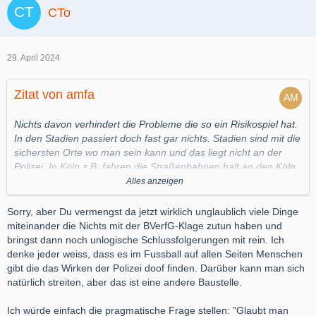
CTo
29. April 2024
Zitat von amfa
Nichts davon verhindert die Probleme die so ein Risikospiel hat.
In den Stadien passiert doch fast gar nichts. Stadien sind mit die
sichersten Orte wo man sein kann und das liegt nicht an der
Polizei. In Köln z.B. fahren die Straßenbahnen halt an den Köln
Fans entlang, wenn da eine Bahn mit gegnerischen Fans vorbei
Alles anzeigen
fährt fliegen da Gegenstände.. da sind vermutlich sehr viele
Chaoten die evtl sogar schon Stadionverbot haben. Wieso sollte
Sorry, aber Du vermengst da jetzt wirklich unglaublich viele Dinge
die DFL jetzt dafür bezahlen, dass die Polizei die Anreise der
miteinander die Nichts mit der BVerfG-Klage zutun haben und
Fans sichert.
bringst dann noch unlogische Schlussfolgerungen mit rein. Ich
denke jeder weiss, dass es im Fussball auf allen Seiten Menschen
gibt die das Wirken der Polizei doof finden. Darüber kann man sich
natürlich streiten, aber das ist eine andere Baustelle.
Natürlich distanziert sich jeder Verein und die DFL von den
Hooligans und Chaoten. Auch ein Alkoholverbot im Stadion hilft
Ich würde einfach die pragmatische Frage stellen: "Glaubt man