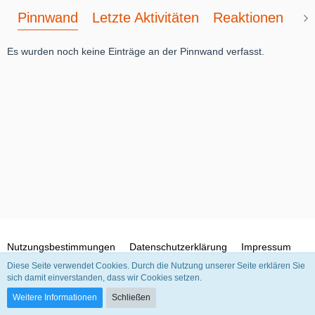
Pinnwand
Letzte Aktivitäten
Reaktionen
Üb
Es wurden noch keine Einträge an der Pinnwand verfasst.
Nutzungsbestimmungen
Datenschutzerklärung
Impressum
Diese Seite verwendet Cookies. Durch die Nutzung unserer Seite erklären Sie
sich damit einverstanden, dass wir Cookies setzen.
Community-Software:
WoltLab Suite™
Weitere Informationen
Schließen