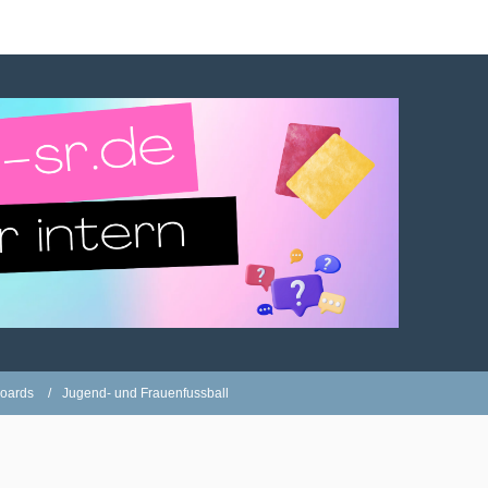
oards
Jugend- und Frauenfussball