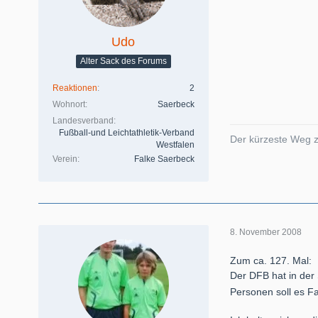
Udo
Alter Sack des Forums
Reaktionen
2
Wohnort
Saerbeck
Landesverband
Fußball-und Leichtathletik-Verband
Der kürzeste Weg z
Westfalen
Verein
Falke Saerbeck
8. November 2008
Zum ca. 127. Mal:
Der DFB hat in der
Personen soll es F