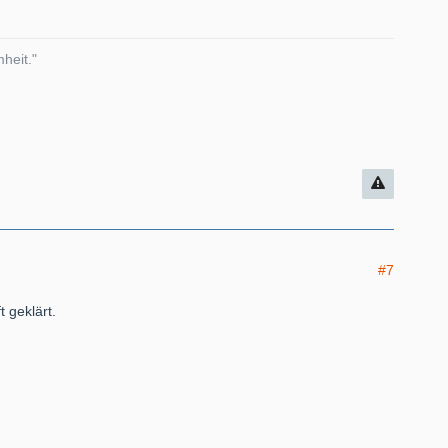
heit."
#7
 geklärt.