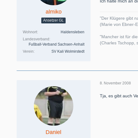
Ich halte mich an d
almiko
"Der Klügere gibt n
Ansetzer GL
(Marie von Ebner-Es
Wohnort
Haldensleben
"Mancher ist für die
Landesverband
(Charles Tschopp, s
Fußball-Verband Sachsen-Anhalt
Verein
SV Kali Wolmirstedt
8. November 2008
Tja, es gibt auch V
Daniel