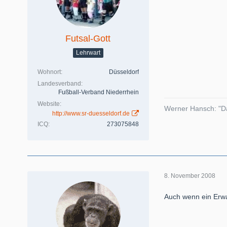
Futsal-Gott
Lehrwart
Wohnort
Düsseldorf
Landesverband
Fußball-Verband Niederrhein
Website
Werner Hansch: "Da
http://www.sr-duesseldorf.de
ICQ
273075848
8. November 2008
Auch wenn ein Erwac