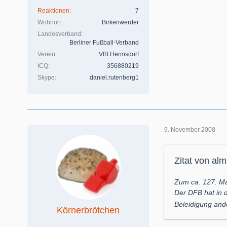
Reaktionen
7
Wohnort
Birkenwerder
Landesverband
Berliner Fußball-Verband
Verein
VfB Hermsdorf
ICQ
356880219
Skype
daniel.rutenberg1
9. November 2008
Zitat von al
Zum ca. 127. Ma
Der DFB hat in 
Beleidigung and
Körnerbrötchen