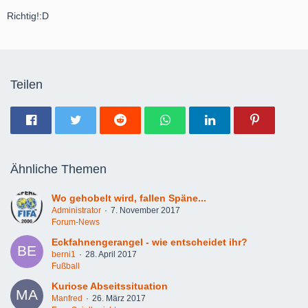
Richtig!:D
Teilen
Ähnliche Themen
Wo gehobelt wird, fallen Späne...
Administrator
7. November 2017
Forum-News
Eckfahnengerangel - wie entscheidet ihr?
berni1
28. April 2017
Fußball
Kuriose Abseitssituation
Manfred
26. März 2017