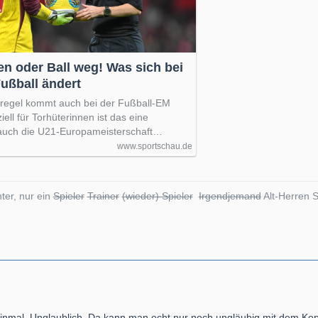
n oder Ball weg! Was sich bei
Fußball ändert
lregel kommt auch bei der Fußball-EM
ell für Torhüterinnen ist das eine
 auch die U21-Europameisterschaft…
www.sportschau.de
ter, nur ein
Spieler
Trainer
(wieder) Spieler
Irgendjemand
Alt-Herren S
einmal. Unglaublich. Da kann man echt nur noch ungläubig mit dem Kopf