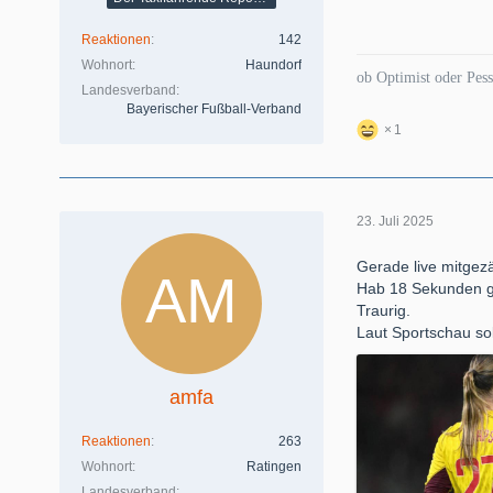
Reaktionen
142
Wohnort
Haundorf
ob Optimist oder Pess
Landesverband
Bayerischer Fußball-Verband
1
23. Juli 2025
Gerade live mitgezä
Hab 18 Sekunden g
Traurig.
Laut Sportschau so
amfa
Reaktionen
263
Wohnort
Ratingen
Landesverband