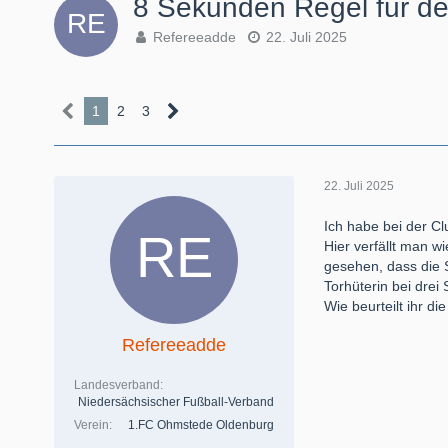
8 Sekunden Regel für de
Refereeadde
22. Juli 2025
1
2
3
22. Juli 2025
Ich habe bei der C
Hier verfällt man w
gesehen, dass die S
Torhüterin bei dre
Wie beurteilt ihr d
Refereeadde
Landesverband
Niedersächsischer Fußball-Verband
Verein
1.FC Ohmstede Oldenburg