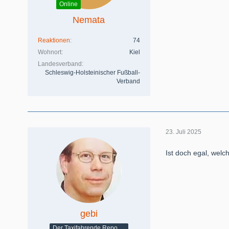
Online
Nemata
Reaktionen
74
Wohnort
Kiel
Landesverband
Schleswig-Holsteinischer Fußball-
Verband
23. Juli 2025
Ist doch egal, welc
gebi
Der Taxifahrende Reporter