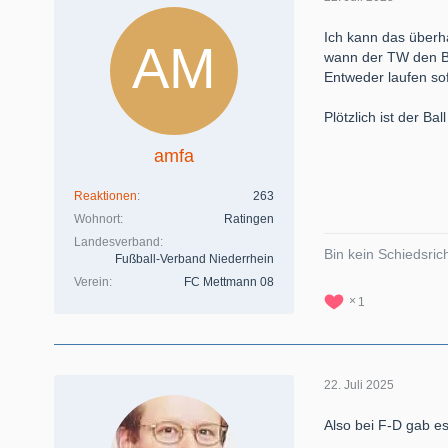
Ich kann das überha
wann der TW den Ba
Entweder laufen sof
Plötzlich ist der 
amfa
Reaktionen
263
Wohnort
Ratingen
Landesverband
Bin kein Schiedsrich
Fußball-Verband Niederrhein
Verein
FC Mettmann 08
1
22. Juli 2025
Also bei F-D gab es