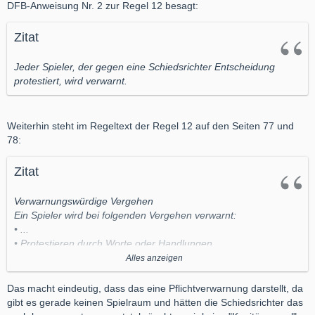
DFB-Anweisung Nr. 2 zur Regel 12 besagt:
Zitat
Jeder Spieler, der gegen eine Schiedsrichter Entscheidung
protestiert, wird verwarnt.
Weiterhin steht im Regeltext der Regel 12 auf den Seiten 77 und
78:
Zitat
Verwarnungswürdige Vergehen
Ein Spieler wird bei folgenden Vergehen verwarnt:
• ...
• Protestieren durch Worte oder Handlungen
• ...
Alles anzeigen
Ein Auswechselspieler oder ausgewechselter Spieler wird bei
Das macht eindeutig, dass das eine Pflichtverwarnung darstellt, da
folgenden
gibt es gerade keinen Spielraum und hätten die Schiedsrichter das
Vergehen verwarnt: