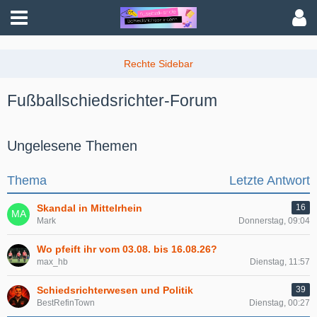
Fußballschiedsrichter-Forum
Ungelesene Themen
Thema
Letzte Antwort
Skandal in Mittelrhein
16
Mark
Donnerstag, 09:04
Wo pfeift ihr vom 03.08. bis 16.08.26?
max_hb
Dienstag, 11:57
Schiedsrichterwesen und Politik
39
BestRefinTown
Dienstag, 00:27