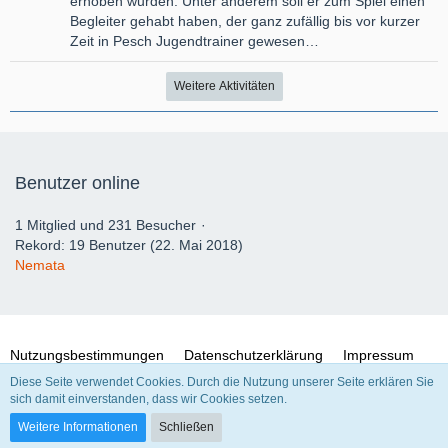
erhoben wurden. Unter anderem soll er zum Spiel einen
Begleiter gehabt haben, der ganz zufällig bis vor kurzer
Zeit in Pesch Jugendtrainer gewesen…
Weitere Aktivitäten
Benutzer online
1 Mitglied und 231 Besucher
Rekord: 19 Benutzer (
22. Mai 2018
)
Nemata
Nutzungsbestimmungen
Datenschutzerklärung
Impressum
Diese Seite verwendet Cookies. Durch die Nutzung unserer Seite erklären Sie
sich damit einverstanden, dass wir Cookies setzen.
Community-Software:
WoltLab Suite™
Weitere Informationen
Schließen