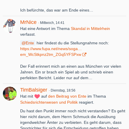
Ich befürchte, das war am Ende eines…
MrNice
Mittwoch, 14:41
Hat eine Antwort im Thema
Skandal in Mittelrhein
verfasst.
Ente
hier findest du die Stellungnahme noch:
https://www.fupa.net/news/soga…
em_WcStkpnz2tm_ZGq5YFSPxw
Der Fall erinnert mich an einen aus München vor vielen
Jahren. Ein sr brach ein Spiel ab und schrieb einen
perfekten Bericht. Leider nur auf dem…
TimBalsiger
Dienstag, 18:56
Hat mit
auf
den Beitrag von
Ente
im Thema
Schiedsrichterwesen und Politik
reagiert.
Du hast den Punkt immer noch nicht verstanden? Es geht
hier nicht darum, dem Herrn Schmuck die Ausübung
irgendwelcher Ämter zu verbieten. Es geht darum, dass
Sportrichter für sich die Entscheidung getroffen haben,